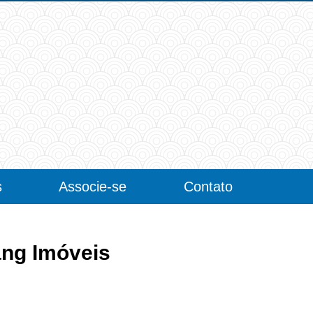
s
Associe-se
Contato
ang Imóveis